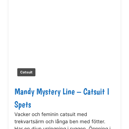
Catsuit
Mandy Mystery Line – Catsuit I
Spets
Vacker och feminin catsuit med
trekvartsärm och långa ben med fötter.
Har en djup urringning i ryggen. Öppning i