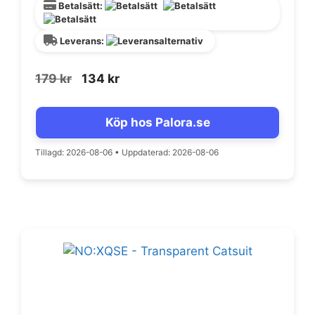
Betalsätt:
Leverans:
Det
Det
179
kr
134
kr
ursprungliga
nuvarande
priset
priset
Köp hos Palora.se
var:
är:
179 kr.
134 kr.
Tillagd: 2026-08-06
•
Uppdaterad: 2026-08-06