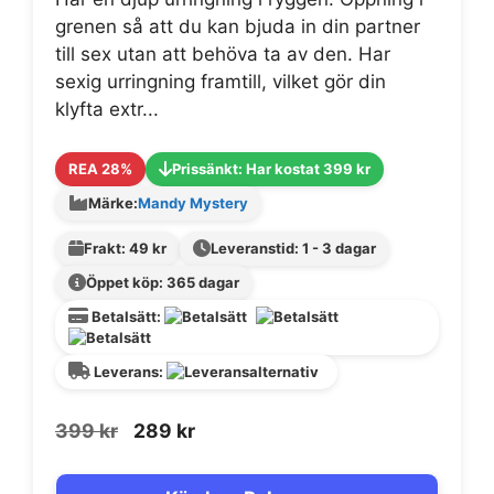
grenen så att du kan bjuda in din partner
till sex utan att behöva ta av den. Har
sexig urringning framtill, vilket gör din
klyfta extr...
REA 28%
Prissänkt: Har kostat 399 kr
Märke:
Mandy Mystery
Frakt: 49 kr
Leveranstid: 1 - 3 dagar
Öppet köp: 365 dagar
Betalsätt:
Leverans:
Det
Det
399
kr
289
kr
ursprungliga
nuvarande
priset
priset