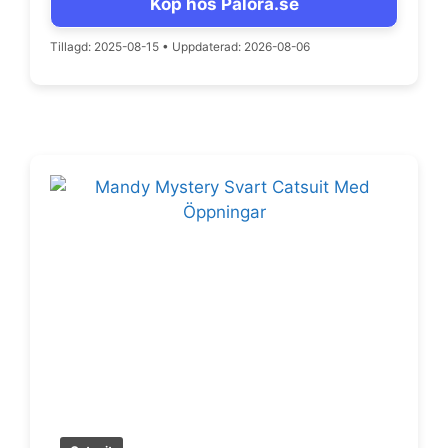
Köp hos Palora.se
var:
är:
399 kr.
289 kr.
Tillagd: 2025-08-15
•
Uppdaterad: 2026-08-06