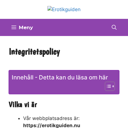
Hoppa
till
innehåll
Meny
Integritetspolicy
Innehåll - Detta kan du läsa om här
Vilka vi är
Vår webbplatsadress är:
https://erotikguiden.nu