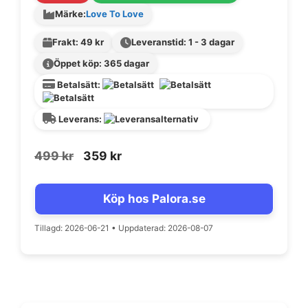
Märke:
Love To Love
Frakt: 49 kr
Leveranstid: 1 - 3 dagar
Öppet köp: 365 dagar
Betalsätt:
Leverans:
Det
Det
499
kr
359
kr
ursprungliga
nuvarande
priset
priset
Köp hos Palora.se
var:
är:
499 kr.
359 kr.
Tillagd: 2026-06-21
•
Uppdaterad: 2026-08-07