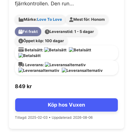
fjärrkontrollen. Den run...
Märke:
Love To Love
Mest för: Honom
Fri frakt
Leveranstid: 1 - 5 dagar
Öppet köp: 100 dagar
Betalsätt:
Leverans:
849
kr
Köp hos Vuxen
Tillagd: 2025-02-03
•
Uppdaterad: 2026-08-06