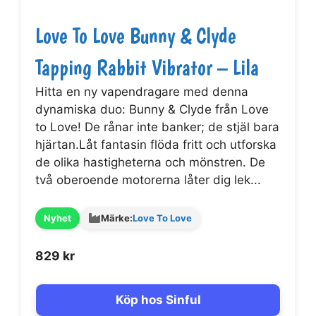
Love To Love Bunny & Clyde
Tapping Rabbit Vibrator – Lila
Hitta en ny vapendragare med denna
dynamiska duo: Bunny & Clyde från Love
to Love! De rånar inte banker; de stjäl bara
hjärtan.Låt fantasin flöda fritt och utforska
de olika hastigheterna och mönstren. De
två oberoende motorerna låter dig lek...
Nyhet
Märke:
Love To Love
829
kr
Köp hos Sinful