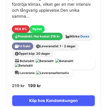
fördröja klimax, vilket ger en mer intensiv
och långvarig upplevelse.Den unika
samma...
REA 9%
Nyhet
Prissänkt: Har kostat 219 kr
Märke:
Durex
Fri frakt
Leveranstid: 1 - 2 dagar
Öppet köp: 30 dagar
Betalsätt:
Leverans:
Det
Det
219
kr
199
kr
ursprungliga
nuvarande
priset
priset
Köp hos Kondomkungen
var:
är: