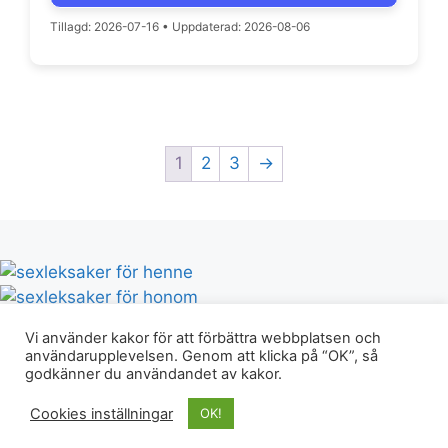
Tillagd: 2026-07-16
•
Uppdaterad: 2026-08-06
1
2
3
→
Vi använder kakor för att förbättra webbplatsen och
användarupplevelsen. Genom att klicka på “OK”, så
godkänner du användandet av kakor.
© Erotikguiden.nu 2026 |
Integritetspolicy & villkor
|
Cookies inställningar
OK!
info@erotikguiden.nu |
Blogg