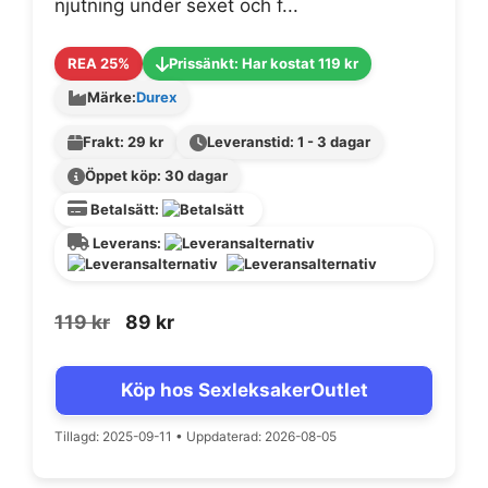
njutning under sexet och f...
REA 25%
Prissänkt: Har kostat 119 kr
Märke:
Durex
Frakt: 29 kr
Leveranstid: 1 - 3 dagar
Öppet köp: 30 dagar
Betalsätt:
Leverans:
Det
Det
119
kr
89
kr
ursprungliga
nuvarande
priset
priset
Köp hos SexleksakerOutlet
var:
är:
119 kr.
89 kr.
Tillagd: 2025-09-11
•
Uppdaterad: 2026-08-05