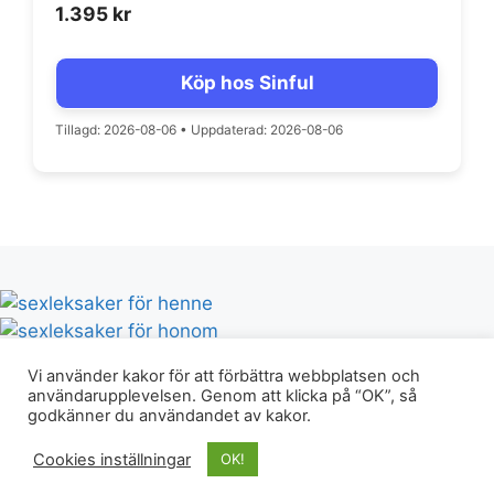
1.395
kr
Köp hos Sinful
Tillagd: 2026-08-06
•
Uppdaterad: 2026-08-06
Vi använder kakor för att förbättra webbplatsen och
användarupplevelsen. Genom att klicka på “OK”, så
godkänner du användandet av kakor.
© Erotikguiden.nu 2026 |
Integritetspolicy & villkor
|
Cookies inställningar
OK!
info@erotikguiden.nu |
Blogg