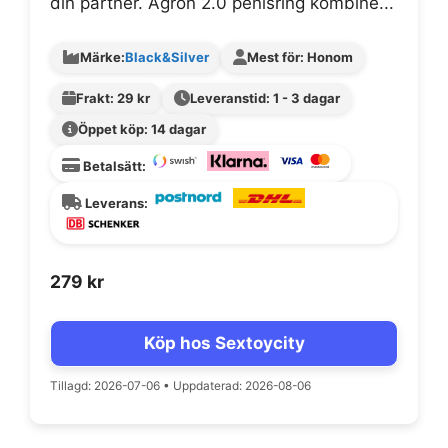
din partner. Agron 2.0 penisring kombine...
Märke:
Black&Silver
Mest för: Honom
Frakt: 29 kr
Leveranstid: 1 - 3 dagar
Öppet köp: 14 dagar
Betalsätt:
Leverans:
279
kr
Köp hos Sextoycity
Tillagd: 2026-07-06
•
Uppdaterad: 2026-08-06