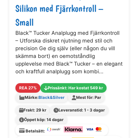
Silikon med Fjärrkontroll –
Small
Black™ Tucker Analplugg med Fjärrkontroll
– Utforska diskret njutning med stil och
precision Ge dig själv (eller någon du vill
skämma bort) en oemotståndlig
upplevelse med Black™ Tucker – en elegant
och kraftfull analplugg som kombi...
REA 27%
Prissänkt: Har kostat 549 kr
Märke:
Black&Silver
Mest för: Par
Frakt: 29 kr
Leveranstid: 1 - 3 dagar
Öppet köp: 14 dagar
Betalsätt: