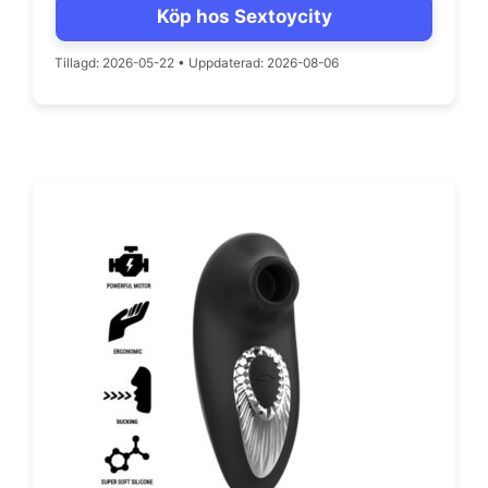
priset
priset
Köp hos Sextoycity
var:
är:
379 kr.
249 kr.
Tillagd: 2026-05-22
•
Uppdaterad: 2026-08-06