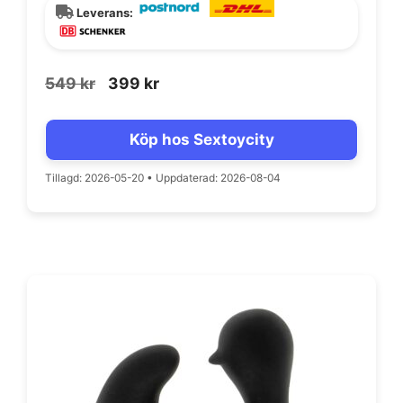
Leverans:
Det
Det
549
kr
399
kr
ursprungliga
nuvarande
priset
priset
Köp hos Sextoycity
var:
är:
549 kr.
399 kr.
Tillagd: 2026-05-20
•
Uppdaterad: 2026-08-04