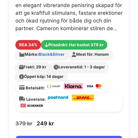
en elegant vibrerande penisring skapad för
att ge kraftfull stimulans, fastare erektioner
och ökad njutning för både dig och din
partner. Cameron kombinerar stilren de...
REA 34%
Prissänkt: Har kostat 379 kr
Märke:
Black&Silver
Mest för: Honom
Frakt: 29 kr
Leveranstid: 1 - 3 dagar
Öppet köp: 14 dagar
Betalsätt:
Leverans:
Det
Det
379
kr
249
kr
ursprungliga
nuvarande