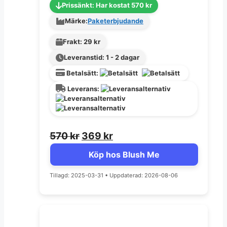
Prissänkt: Har kostat 570 kr
Märke:
Paketerbjudande
Frakt: 29 kr
Leveranstid: 1 - 2 dagar
Betalsätt:
Leverans:
Det
Det
570
kr
369
kr
ursprungliga
nuvarande
Köp hos Blush Me
priset
priset
Tillagd: 2025-03-31
var:
•
Uppdaterad: 2026-08-06
är:
570 kr.
369 kr.