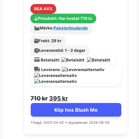
REA 44%
Prissänkt: Har kostat 710 kr
Märke:
Paketerbjudande
Frakt: 29 kr
Leveranstid: 1 - 2 dagar
Betalsätt:
Leverans:
Det
Det
710
kr
395
kr
ursprungliga
nuvarande
Köp hos Blush Me
priset
priset
Tillagd: 2025-04-02
var:
•
är:
Uppdaterad: 2026-08-05
710 kr.
395 kr.